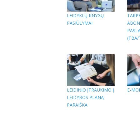
LEIDYKLŲ KNYGŲ
TARPB
PASIŪLYMAI
ABON
PASL
(TBA/
E-MO
LEIDINIO ĮTRAUKIMO Į
LEIDYBOS PLANĄ
PARAIŠKA