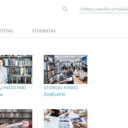
search
Leidinių paieška virtualio
ITETAS
STUDENTAS
Ų PASIŪLYMO
ATVIROJO FONDO
A
ŽEMĖLAPIS